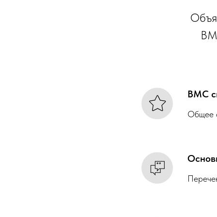
Объяс
ВМС
ВМС с
Общее о
Основ
Перечен