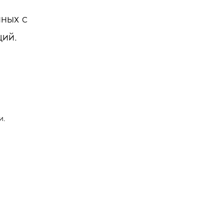
нных с
ций.
и.