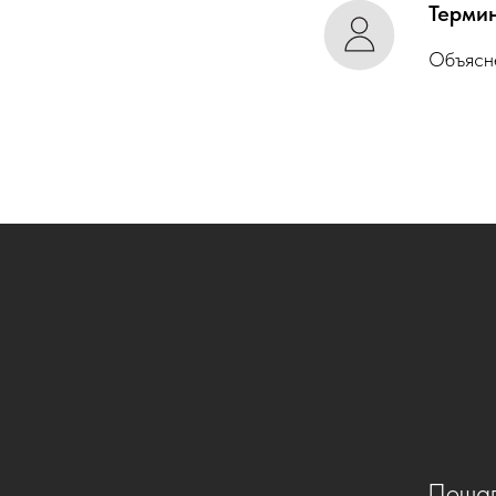
Терми
Объясне
Пошаг