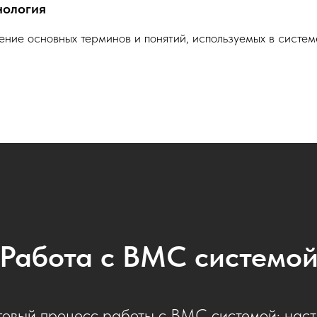
нология
ние основных терминов и понятий, используемых в систем
Работа с ВМС системо
овый процесс работы с ВМС системой: наст